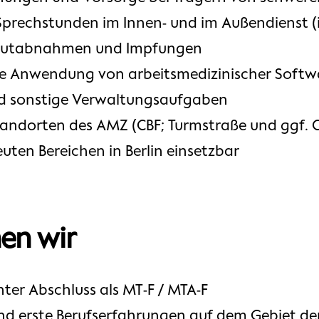
i Sprechstunden im Innen- und im Außendienst (
 Blutabnahmen und Impfungen
e Anwendung von arbeitsmedizinischer Softw
d sonstige Verwaltungsaufgaben
 Standorten des AMZ (CBF; Turmstraße und ggf.
euten Bereichen in Berlin einsetzbar
en wir
ter Abschluss als MT-F / MTA-F
d erste Berufserfahrungen auf dem Gebiet der