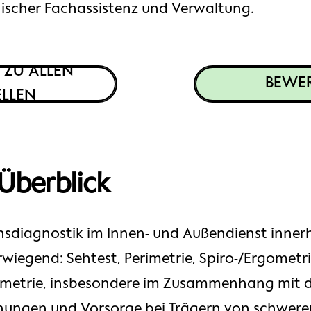
ischer Fachassistenz und Verwaltung.
 ZU ALLEN
BEWE
ELLEN
 Überblick
nsdiagnostik im Innen- und Außendienst innerh
iegend: Sehtest, Perimetrie, Spiro-/Ergometri
ometrie, insbesondere im Zusammenhang mit 
hungen und Vorsorge bei Trägern von schwer