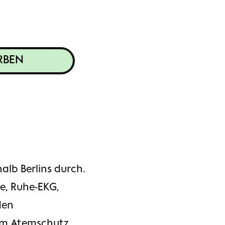
RBEN
alb Berlins durch.
e, Ruhe-EKG,
den
em Atemschutz.