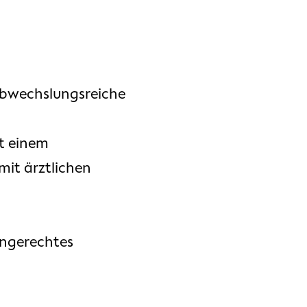
 abwechslungsreiche
it einem
mit ärztlichen
iengerechtes