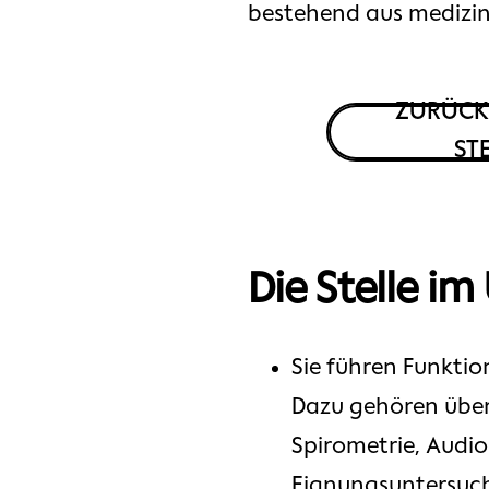
bestehend aus medizin
ZURÜCK
ST
Die Stelle im
Sie führen Funktio
Dazu gehören überw
Spirometrie, Audi
Eignungsuntersuc