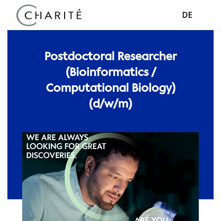
DE
Postdoctoral Researcher
(Bioinformatics /
Computational Biology)
(d/w/m)